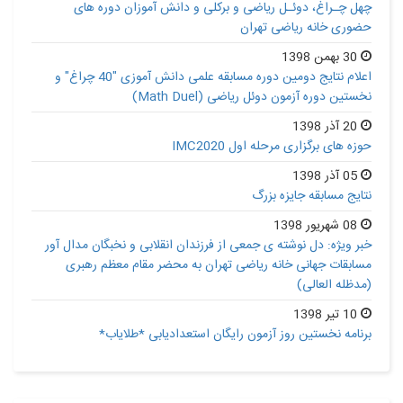
چهل چـراغ، دوئـل ریاضی و برکلی و دانش آموزان دوره های
حضوری خانه ریاضی تهران
30 بهمن 1398
اعلام نتایج دومین دوره مسابقه علمی دانش آموزی "40 چراغ" و
نخستین دوره آزمون دوئل ریاضی (Math Duel)
20 آذر 1398
حوزه های برگزاری مرحله اول IMC2020
05 آذر 1398
نتایج مسابقه جایزه بزرگ
08 شهریور 1398
خبر ویژه: دل نوشته ی جمعی از فرزندان انقلابی و نخبگان مدال آور
مسابقات جهانی خانه ریاضی تهران به محضر مقام معظم رهبری
(مدظله العالی)
10 تیر 1398
برنامه نخستین روز آزمون رایگان استعدادیابی *طلایاب*