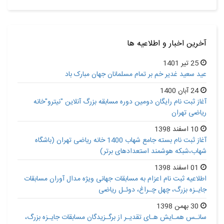
آخرین اخبار و اطلاعیه ها
25 تیر 1401
عید سعید غدیر خم بر تمام مسلمانان جهان مبارک باد
24 آبان 1400
آغاز ثبت نام رایگان دومین دوره مسابقه بزرگ آنلاین "نیترو"خانه
ریاضی تهران
10 اسفند 1398
آغاز ثبت نام بسته جامع شهاب 1400 خانه ریاضی تهران (باشگاه
شهاب،شبکه هوشمند استعدادهای برتر)
01 اسفند 1398
اطلاعیه ثبت نام اعزام به مسابقات جهانی ویژه مدال آوران مسابقات
جایـزه بزرگ، چهل چـراغ، دوئـل ریاضی
30 بهمن 1398
سانـس همـایش هـای تقدیـر از برگـزیدگان مسابقات جایـزه بزرگ،