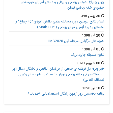
چهل چـراغ، دوئـل ریاضی و برکلی و دانش آموزان دوره های
حضوری خانه ریاضی تهران
30 بهمن 1398
اعلام نتایج دومین دوره مسابقه علمی دانش آموزی "40 چراغ" و
نخستین دوره آزمون دوئل ریاضی (Math Duel)
20 آذر 1398
حوزه های برگزاری مرحله اول IMC2020
05 آذر 1398
نتایج مسابقه جایزه بزرگ
08 شهریور 1398
خبر ویژه: دل نوشته ی جمعی از فرزندان انقلابی و نخبگان مدال آور
مسابقات جهانی خانه ریاضی تهران به محضر مقام معظم رهبری
(مدظله العالی)
10 تیر 1398
برنامه نخستین روز آزمون رایگان استعدادیابی *طلایاب*