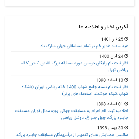
آخرین اخبار و اطلاعیه ها
25 تیر 1401
عید سعید غدیر خم بر تمام مسلمانان جهان مبارک باد
24 آبان 1400
آغاز ثبت نام رایگان دومین دوره مسابقه بزرگ آنلاین "نیترو"خانه
ریاضی تهران
10 اسفند 1398
آغاز ثبت نام بسته جامع شهاب 1400 خانه ریاضی تهران (باشگاه
شهاب،شبکه هوشمند استعدادهای برتر)
01 اسفند 1398
اطلاعیه ثبت نام اعزام به مسابقات جهانی ویژه مدال آوران مسابقات
جایـزه بزرگ، چهل چـراغ، دوئـل ریاضی
30 بهمن 1398
سانـس همـایش هـای تقدیـر از برگـزیدگان مسابقات جایـزه بزرگ،